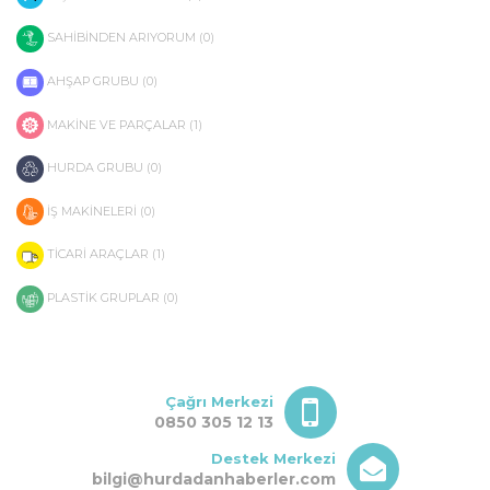
SAHİBİNDEN ARIYORUM (0)
AHŞAP GRUBU (0)
MAKİNE VE PARÇALAR (1)
HURDA GRUBU (0)
İŞ MAKİNELERİ (0)
TİCARİ ARAÇLAR (1)
PLASTİK GRUPLAR (0)
Çağrı Merkezi
0850 305 12 13
Destek Merkezi
bilgi@hurdadanhaberler.com