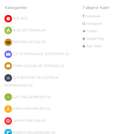
Kategoriler
Takipte Kalın
Facebook
ACİL ACİL
Instagram
AÇIK ARTTIRMALAR
Twitter
Google Play
DEVREN SATILIK (0)
App Store
ÇİT VE KORKULUK SİSTEMLERİ (0)
TANK SİLOLAR VE DEPOLAR (0)
İŞ ELBİSELERİ VE GÜVENLİK
EKİPMANLARI (0)
ÇATI MALZEMELERİ (0)
KİMYA MAKİNELERİ (0)
SANAYİ RAFLARI (0)
İNŞAAT MALZEMELERİ (0)