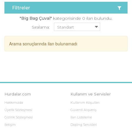
Filtreler
"Big Bag Çuval"
kategorisinde 0 ilan bulundu.
Sıralama:
Arama sonuçlarında ilan bulunamadı
Hurdalar.com
Kullanım ve Servisler
Hakkımızda
Kullanım Koşulları
Üyelik Sözleşmesi
Güvenli Alışveriş
Gizlilik Sözleşmesi
İlan Listeleme
İletişim
Doping Servisleri