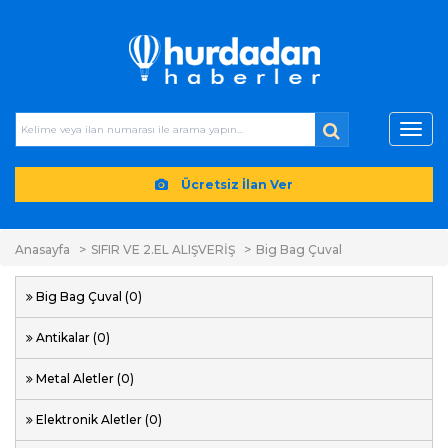
Toggl
navig
Ücretsiz İlan Ver
Anasayfa
SIFIR VE 2.EL ALIŞVERİŞ
Big Bag Çuval
Big Bag Çuval (0)
Antikalar (0)
Metal Aletler (0)
Elektronik Aletler (0)