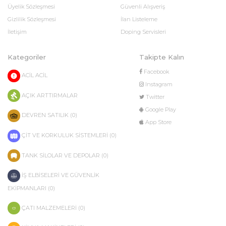
Üyelik Sözleşmesi
Güvenli Alışveriş
Gizlilik Sözleşmesi
İlan Listeleme
İletişim
Doping Servisleri
Kategoriler
Takipte Kalın
Facebook
ACİL ACİL
Instagram
AÇIK ARTTIRMALAR
Twitter
Google Play
DEVREN SATILIK (0)
App Store
ÇİT VE KORKULUK SİSTEMLERİ (0)
TANK SİLOLAR VE DEPOLAR (0)
İŞ ELBİSELERİ VE GÜVENLİK
EKİPMANLARI (0)
ÇATI MALZEMELERİ (0)