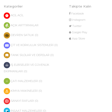
Kategoriler
Takipte Kalın
Facebook
ACİL ACİL
Instagram
AÇIK ARTTIRMALAR
Twitter
Google Play
DEVREN SATILIK (0)
App Store
ÇİT VE KORKULUK SİSTEMLERİ (0)
TANK SİLOLAR VE DEPOLAR (0)
İŞ ELBİSELERİ VE GÜVENLİK
EKİPMANLARI (0)
ÇATI MALZEMELERİ (0)
KİMYA MAKİNELERİ (0)
SANAYİ RAFLARI (0)
İNŞAAT MALZEMELERİ (0)