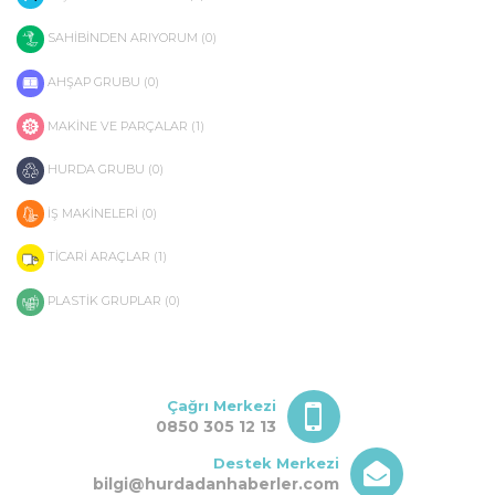
SAHİBİNDEN ARIYORUM (0)
AHŞAP GRUBU (0)
MAKİNE VE PARÇALAR (1)
HURDA GRUBU (0)
İŞ MAKİNELERİ (0)
TİCARİ ARAÇLAR (1)
PLASTİK GRUPLAR (0)
Çağrı Merkezi
0850 305 12 13
Destek Merkezi
bilgi@hurdadanhaberler.com