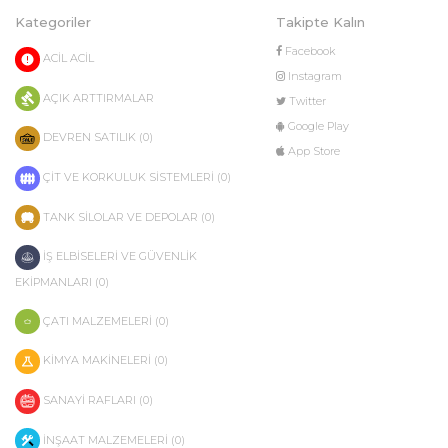
Kategoriler
Takipte Kalın
Facebook
ACİL ACİL
Instagram
AÇIK ARTTIRMALAR
Twitter
Google Play
DEVREN SATILIK (0)
App Store
ÇİT VE KORKULUK SİSTEMLERİ (0)
TANK SİLOLAR VE DEPOLAR (0)
İŞ ELBİSELERİ VE GÜVENLİK
EKİPMANLARI (0)
ÇATI MALZEMELERİ (0)
KİMYA MAKİNELERİ (0)
SANAYİ RAFLARI (0)
İNŞAAT MALZEMELERİ (0)