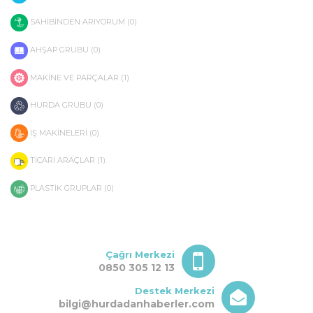
SAHİBİNDEN ARIYORUM (0)
AHŞAP GRUBU (0)
MAKİNE VE PARÇALAR (1)
HURDA GRUBU (0)
İŞ MAKİNELERİ (0)
TİCARİ ARAÇLAR (1)
PLASTİK GRUPLAR (0)
Çağrı Merkezi
0850 305 12 13
Destek Merkezi
bilgi@hurdadanhaberler.com