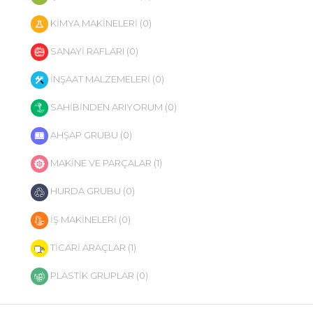
KİMYA MAKİNELERİ (0)
SANAYİ RAFLARI (0)
İNŞAAT MALZEMELERİ (0)
SAHİBİNDEN ARIYORUM (0)
AHŞAP GRUBU (0)
MAKİNE VE PARÇALAR (1)
HURDA GRUBU (0)
İŞ MAKİNELERİ (0)
TİCARİ ARAÇLAR (1)
PLASTİK GRUPLAR (0)