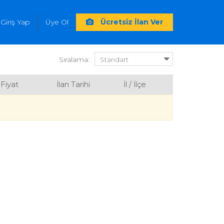
Giriş Yap
Üye Ol
Ücretsiz İlan Ver
Sıralama:
Fiyat
İlan Tarihi
İl / İlçe