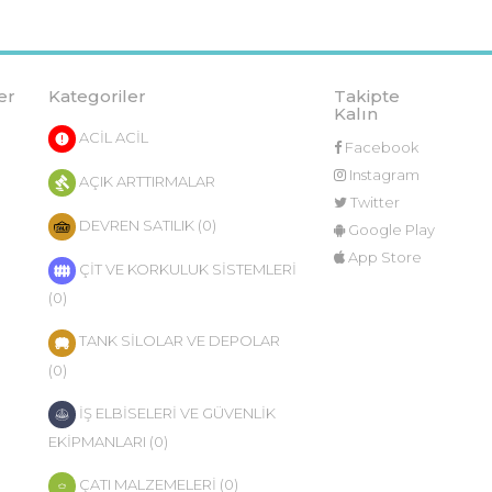
er
Kategoriler
Takipte
Kalın
ACİL ACİL
Facebook
Instagram
AÇIK ARTTIRMALAR
Twitter
DEVREN SATILIK (0)
Google Play
App Store
ÇİT VE KORKULUK SİSTEMLERİ
(0)
TANK SİLOLAR VE DEPOLAR
(0)
İŞ ELBİSELERİ VE GÜVENLİK
EKİPMANLARI (0)
ÇATI MALZEMELERİ (0)