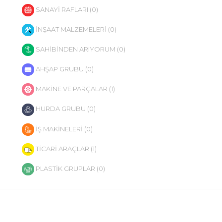
SANAYİ RAFLARI (0)
İNŞAAT MALZEMELERİ (0)
SAHİBİNDEN ARIYORUM (0)
AHŞAP GRUBU (0)
MAKİNE VE PARÇALAR (1)
HURDA GRUBU (0)
İŞ MAKİNELERİ (0)
TİCARİ ARAÇLAR (1)
PLASTİK GRUPLAR (0)