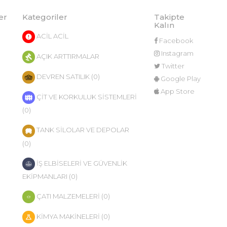
er
Kategoriler
Takipte
Kalın
ACİL ACİL
Facebook
Instagram
AÇIK ARTTIRMALAR
Twitter
DEVREN SATILIK (0)
Google Play
App Store
ÇİT VE KORKULUK SİSTEMLERİ
(0)
TANK SİLOLAR VE DEPOLAR
(0)
İŞ ELBİSELERİ VE GÜVENLİK
EKİPMANLARI (0)
ÇATI MALZEMELERİ (0)
KİMYA MAKİNELERİ (0)