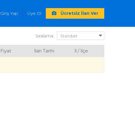
Giriş Yap
Üye Ol
Ücretsiz İlan Ver
Sıralama:
Fiyat
İlan Tarihi
İl / İlçe