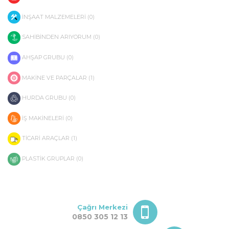
İNŞAAT MALZEMELERİ (0)
SAHİBİNDEN ARIYORUM (0)
AHŞAP GRUBU (0)
MAKİNE VE PARÇALAR (1)
HURDA GRUBU (0)
İŞ MAKİNELERİ (0)
TİCARİ ARAÇLAR (1)
PLASTİK GRUPLAR (0)
Çağrı Merkezi
0850 305 12 13