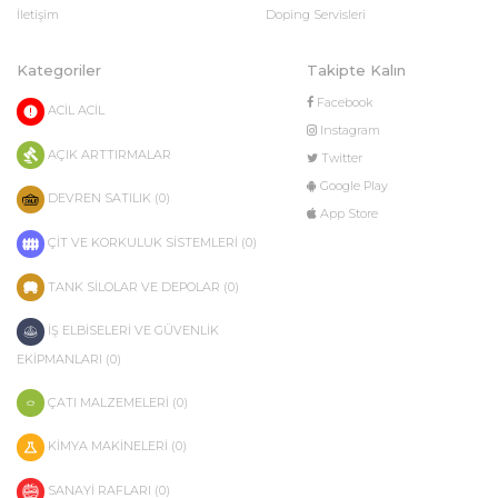
İletişim
Doping Servisleri
Kategoriler
Takipte Kalın
Facebook
ACİL ACİL
Instagram
AÇIK ARTTIRMALAR
Twitter
Google Play
DEVREN SATILIK (0)
App Store
ÇİT VE KORKULUK SİSTEMLERİ (0)
TANK SİLOLAR VE DEPOLAR (0)
İŞ ELBİSELERİ VE GÜVENLİK
EKİPMANLARI (0)
ÇATI MALZEMELERİ (0)
KİMYA MAKİNELERİ (0)
SANAYİ RAFLARI (0)