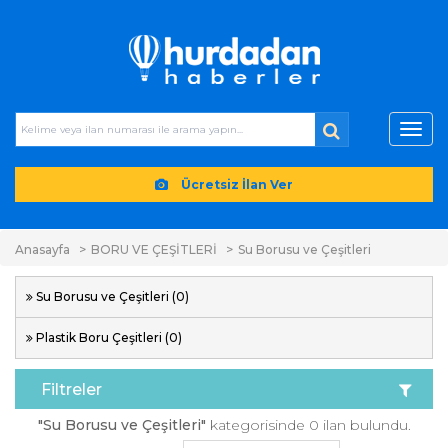
Toggl
navig
Ücretsiz İlan Ver
Anasayfa
BORU VE ÇEŞİTLERİ
Su Borusu ve Çeşitleri
Su Borusu ve Çeşitleri (0)
Plastik Boru Çeşitleri (0)
Filtreler
"Su Borusu ve Çeşitleri"
kategorisinde 0 ilan bulundu.