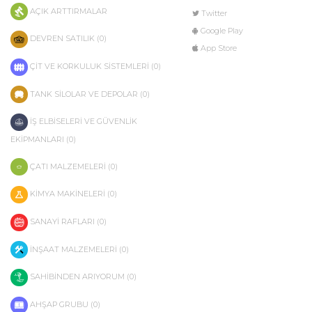
AÇIK ARTTIRMALAR
Twitter
Google Play
DEVREN SATILIK (0)
App Store
ÇİT VE KORKULUK SİSTEMLERİ (0)
TANK SİLOLAR VE DEPOLAR (0)
İŞ ELBİSELERİ VE GÜVENLİK
EKİPMANLARI (0)
ÇATI MALZEMELERİ (0)
KİMYA MAKİNELERİ (0)
SANAYİ RAFLARI (0)
İNŞAAT MALZEMELERİ (0)
SAHİBİNDEN ARIYORUM (0)
AHŞAP GRUBU (0)