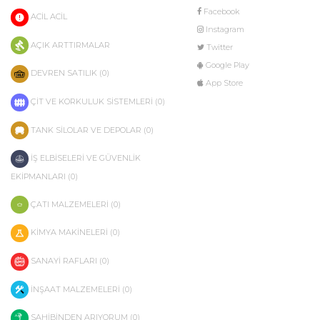
Facebook
ACİL ACİL
Instagram
AÇIK ARTTIRMALAR
Twitter
Google Play
DEVREN SATILIK (0)
App Store
ÇİT VE KORKULUK SİSTEMLERİ (0)
TANK SİLOLAR VE DEPOLAR (0)
İŞ ELBİSELERİ VE GÜVENLİK
EKİPMANLARI (0)
ÇATI MALZEMELERİ (0)
KİMYA MAKİNELERİ (0)
SANAYİ RAFLARI (0)
İNŞAAT MALZEMELERİ (0)
SAHİBİNDEN ARIYORUM (0)