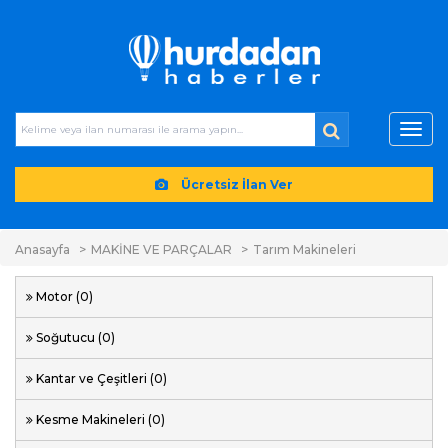
Toggl
navig
Ücretsiz İlan Ver
Anasayfa
MAKİNE VE PARÇALAR
Tarım Makineleri
Motor (0)
Soğutucu (0)
Kantar ve Çeşitleri (0)
Kesme Makineleri (0)